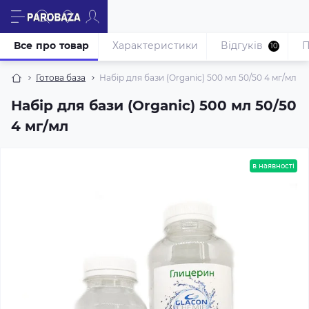
Все про товар
Характеристики
Відгуків
П
10
Готова база
Набір для бази (Organic) 500 мл 50/50 4 мг/мл
Набір для бази (Organic) 500 мл 50/50
4 мг/мл
в наявності