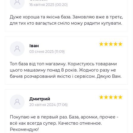
16 квітня 2025 (00:20)
Дуже хороша та якісна база. Замовляю вже в третє,
для тих кто вагається сміло можу радити купувати.
Іван
03 cічня 2025 (11:09)
Топ база від топ магазину. Користуюсь товарами
цього машазину понад 8 років. Жодного разу не
бачив розчарований якістю і сервісом. Дякую Вам.
Дмитрий
20 квітня 2024 (17:06)
Покупаю не в первый раз. База, аромки, прочее -
всё как всегда супер. Качество отменное.
Рекомендую!