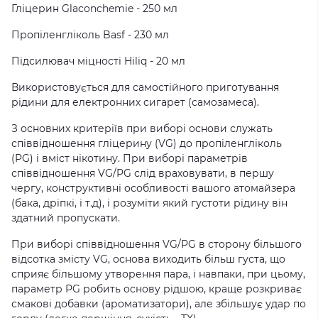
Гліцерин Glaconchemie - 250 мл
Пропіленгліколь Basf - 230 мл
Підсилювач міцності Hiliq - 20 мл
Використовується для самостійного приготування
рідини для електронних сигарет (самозамеса).
З основних критеріїв при виборі основи служать
співвідношення гліцерину (VG) до пропіленгліколь
(PG) і вміст нікотину. При виборі параметрів
співвідношення VG/PG слід враховувати, в першу
чергу, конструктивні особливості вашого атомайзера
(бака, дріпкі, і т.д), і розуміти який густоти рідину він
здатний пропускати.
При виборі співвідношення VG/PG в сторону більшого
відсотка змісту VG, основа виходить більш густа, що
сприяє більшому утворення пара, і навпаки, при цьому,
параметр PG робить основу рідшою, краще розкриває
смакові добавки (ароматизатори), але збільшує удар по