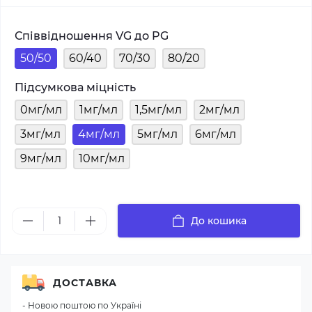
Співвідношення VG до PG
50/50
60/40
70/30
80/20
Підсумкова міцність
0мг/мл
1мг/мл
1,5мг/мл
2мг/мл
3мг/мл
4мг/мл
5мг/мл
6мг/мл
9мг/мл
10мг/мл
До кошика
ДОСТАВКА
- Новою поштою по Україні