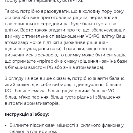
горлу (легке першіння, сухість - TX).
Також, потрібно враховувати, що в холодну пору року
основа або вже приготовлена ​​рідина, через вплив
навколишнього середовища, буде більш густа ніж
влітку. Варто також згадати про те, що, збалансувавши
взимку оптимальне співвідношення VG/PG, влітку Ваш
атомайзер може підтікати (можливе рішення -
щільніше укладання вати). І навпаки, якщо влітку
визначилися з основою, то взимку може бути ситуація,
що отримаєте «прігаркі» в смаку (рішення - заміна бази
з більшим вмістом PG або зміна атомайзера).
З огляду на все вище сказане, потрібно знайти баланс,
який кожен для себе вибирає індивідуально: більше
PG - більше смаку і більш рідка рідина; більше VG -
більш м'яке паріння, більш густа рідина і збільшення
витрати ароматизаторів.
Інструкція зі збору:
Вилийте підсилювач міцності зі скляного флакона у
флакон з гліцерином.