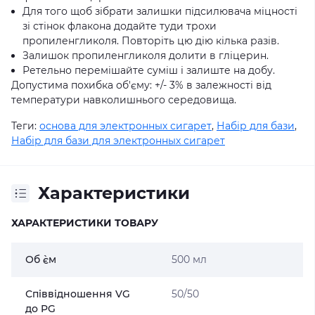
Для того щоб зібрати залишки підсилювача міцності
зі стінок флакона додайте туди трохи
пропиленгликоля. Повторіть цю дію кілька разів.
Залишок пропиленгликоля долити в гліцерин.
Ретельно перемішайте суміш і залиште на добу.
Допустима похибка об'єму: +/- 3% в залежності від
температури навколишнього середовища.
Теги:
основа для электронных сигарет
,
Набір для бази
,
Набір для бази для электронных сигарет
Характеристики
ХАРАКТЕРИСТИКИ ТОВАРУ
Об `єм
500 мл
Співвідношення VG
50/50
до PG