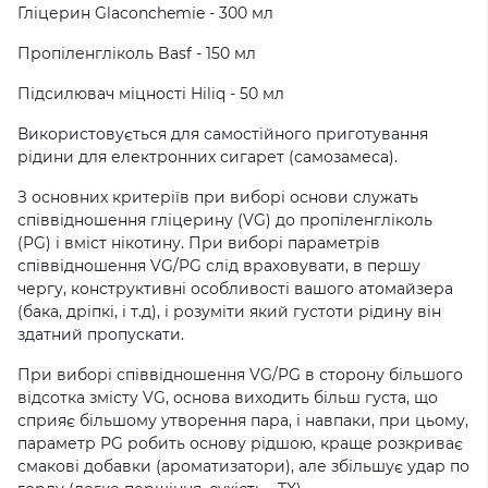
Гліцерин Glaconchemie - 300 мл
Пропіленгліколь Basf - 150 мл
Підсилювач міцності Hiliq - 50 мл
Використовується для самостійного приготування
рідини для електронних сигарет (самозамеса).
З основних критеріїв при виборі основи служать
співвідношення гліцерину (VG) до пропіленгліколь
(PG) і вміст нікотину. При виборі параметрів
співвідношення VG/PG слід враховувати, в першу
чергу, конструктивні особливості вашого атомайзера
(бака, дріпкі, і т.д), і розуміти який густоти рідину він
здатний пропускати.
При виборі співвідношення VG/PG в сторону більшого
відсотка змісту VG, основа виходить більш густа, що
сприяє більшому утворення пара, і навпаки, при цьому,
параметр PG робить основу рідшою, краще розкриває
смакові добавки (ароматизатори), але збільшує удар по