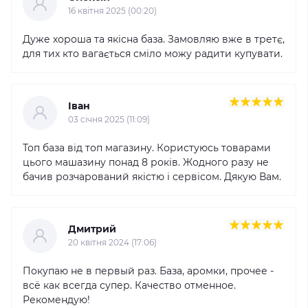
16 квітня 2025 (00:20)
Дуже хороша та якісна база. Замовляю вже в третє,
для тих кто вагається сміло можу радити купувати.
Іван
03 cічня 2025 (11:09)
Топ база від топ магазину. Користуюсь товарами
цього машазину понад 8 років. Жодного разу не
бачив розчарований якістю і сервісом. Дякую Вам.
Дмитрий
20 квітня 2024 (17:06)
Покупаю не в первый раз. База, аромки, прочее -
всё как всегда супер. Качество отменное.
Рекомендую!