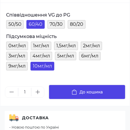
Співвідношення VG до PG
50/50
60/40
70/30
80/20
Підсумкова міцність
0мг/мл
1мг/мл
1,5мг/мл
2мг/мл
3мг/мл
4мг/мл
5мг/мл
6мг/мл
9мг/мл
10мг/мл
До кошика
ДОСТАВКА
- Новою поштою по Україні