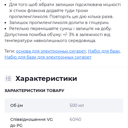
Для того щоб зібрати залишки підсилювача міцності
зі стінок флакона додайте туди трохи
пропиленгликоля. Повторіть цю дію кілька разів.
Залишок пропиленгликоля долити в гліцерин.
Ретельно перемішайте суміш і залиште на добу.
Допустима похибка об'єму: +/- 3% в залежності від
температури навколишнього середовища.
Теги:
основа для электронных сигарет
,
Набір для бази
,
Набір для бази для электронных сигарет
Характеристики
ХАРАКТЕРИСТИКИ ТОВАРУ
Об `єм
500 мл
Співвідношення VG
60/40
до PG