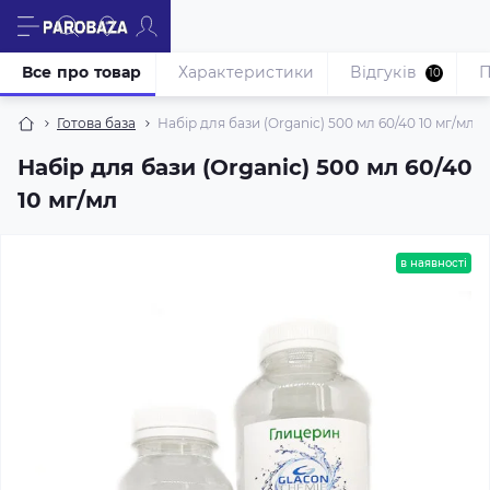
Все про товар
Характеристики
Відгуків
П
10
Готова база
Набір для бази (Organic) 500 мл 60/40 10 мг/мл
Набір для бази (Organic) 500 мл 60/40
10 мг/мл
в наявності