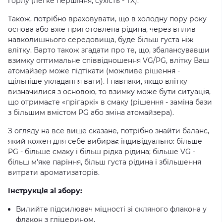
горлу (легке першіння, сухість - TX).
Також, потрібно враховувати, що в холодну пору року
основа або вже приготовлена ​​рідина, через вплив
навколишнього середовища, буде більш густа ніж
влітку. Варто також згадати про те, що, збалансувавши
взимку оптимальне співвідношення VG/PG, влітку Ваш
атомайзер може підтікати (можливе рішення -
щільніше укладання вати). І навпаки, якщо влітку
визначилися з основою, то взимку може бути ситуація,
що отримаєте «прігаркі» в смаку (рішення - заміна бази
з більшим вмістом PG або зміна атомайзера).
З огляду на все вище сказане, потрібно знайти баланс,
який кожен для себе вибирає індивідуально: більше
PG - більше смаку і більш рідка рідина; більше VG -
більш м'яке паріння, більш густа рідина і збільшення
витрати ароматизаторів.
Інструкція зі збору:
Вилийте підсилювач міцності зі скляного флакона у
флакон з гліцерином.