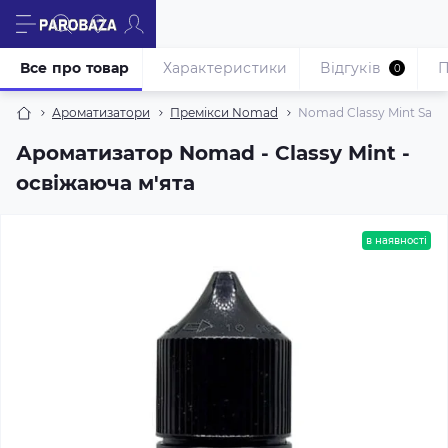
Все про товар
Характеристики
Відгуків
П
0
Ароматизатори
Премікси Nomad
Nomad Classy Mint Salt 
Ароматизатор Nomad - Classy Mint -
освіжаюча м'ята
в наявності