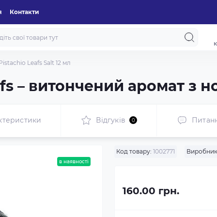
я
Контакти
к
stachio Leafs Salt 12 мл
fs – витончений аромат з 
ктеристики
Відгуків
Питан
0
Код товару:
1002771
Виробник
в наявності
160.00 грн.