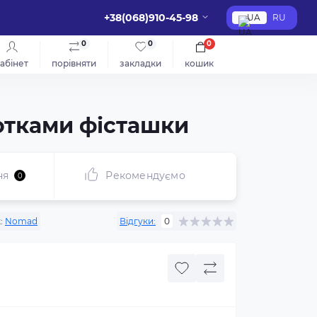
+38(068)910-45-98
UA
RU
0
0
0
абінет
порівняти
закладки
кошик
нотками фісташки
ня
Рекомендуємо
0
:
Nomad
Відгуки:
0