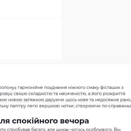
 пропонує гармонійне поєднання ніжного смаку фісташок з
ровує своєю складністю та насиченістю, а його розкриття
жною новою затяжкою даруючи щось нове та недосяжне рані
льну палітру легкі вершкові нотки, створюючи по-справжнь
ля спокійного вечора
, хто спробував багато, але шукає чогось особливого. Він