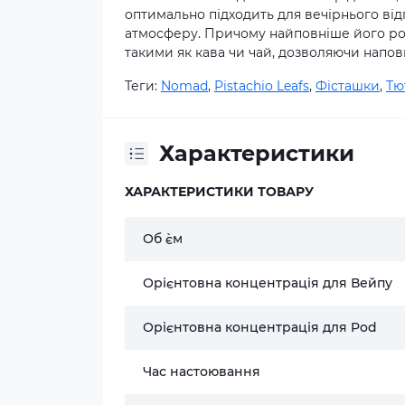
оптимально підходить для вечірнього ві
атмосферу. Причому найповніше його ро
такими як кава чи чай, дозволяючи напов
Теги:
Nomad
,
Pistachio Leafs
,
Фісташки
,
Тю
Характеристики
ХАРАКТЕРИСТИКИ ТОВАРУ
Об `єм
Орієнтовна концентрація для Вейпу
Орієнтовна концентрація для Pod
Час настоювання