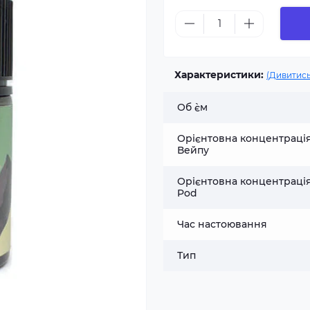
Характеристики:
(Дивитись
Об `єм
Орієнтовна концентраці
Вейпу
Орієнтовна концентраці
Pod
Час настоювання
Тип