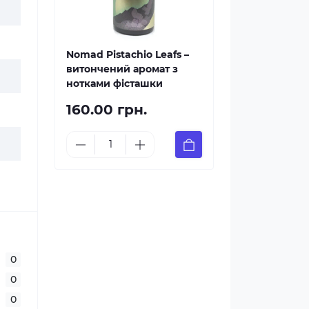
Nomad Pistachio Leafs –
витончений аромат з
нотками фісташки
160.00 грн.
0
0
0