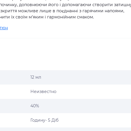
дпочинку, доповнюючи його і допомагаючи створити затишн
зкриття можливе лише в поєднанні з гарячими напоями,
нити їх своїм м’яким і гармонійним смаком.
тюн
12 мл
Неизвестно
40%
Годину- 5 Діб