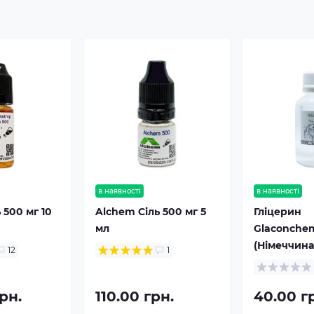
в наявності
в наявності
 500 мг 10
Alchem Сіль 500 мг 5
Гліцерин
мл
Glaconche
(Німеччина
12
1
рн.
110.00 грн.
40.00 г