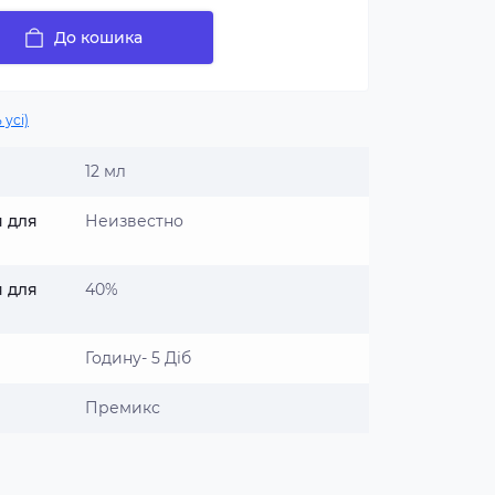
До кошика
 усі)
12 мл
я для
Неизвестно
я для
40%
Годину- 5 Діб
Премикс