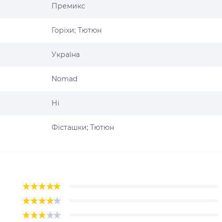
Премикс
Горіхи; Тютюн
Україна
Nomad
Ні
Фісташки; Тютюн