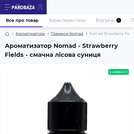
Все про товар
Характеристики
Відгуків
П
0
Ароматизатори
Премікси Nomad
Nomad Strawberry Fields
Ароматизатор Nomad - Strawberry
Fields - смачна лісова суниця
в наявності