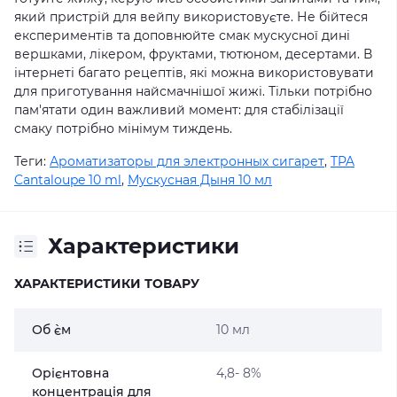
який пристрій для вейпу використовуєте. Не бійтеся
експериментів та доповнюйте смак мускусної дині
вершками, лікером, фруктами, тютюном, десертами. В
інтернеті багато рецептів, які можна використовувати
для приготування найсмачнішої жижі. Тільки потрібно
пам'ятати один важливий момент: для стабілізації
смаку потрібно мінімум тиждень.
Теги:
Ароматизаторы для электронных сигарет
,
TPA
Cantaloupe 10 ml
,
Мускусная Дыня 10 мл
Характеристики
ХАРАКТЕРИСТИКИ ТОВАРУ
Об `єм
10 мл
Орієнтовна
4,8- 8%
концентрація для