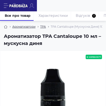
Все про товар
Характеристики
Відгуків
П
0
Ароматизатори
TPA
TPA Cantaloupe (Мускусна Диня) 10 
Ароматизатор TPA Cantaloupe 10 мл –
мускусна диня
в наявності