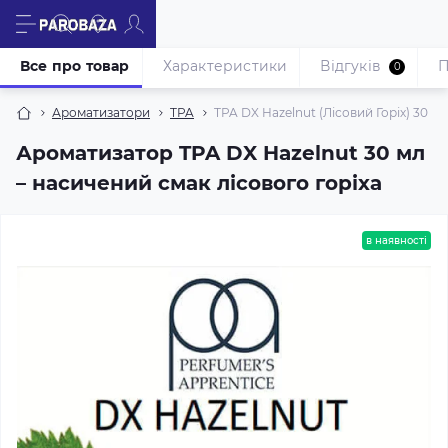
Все про товар
Характеристики
Відгуків
П
0
Ароматизатори
TPA
TPA DX Hazelnut (Лісовий Горіх) 30 мл
Ароматизатор TPA DX Hazelnut 30 мл
– насичений смак лісового горіха
в наявності