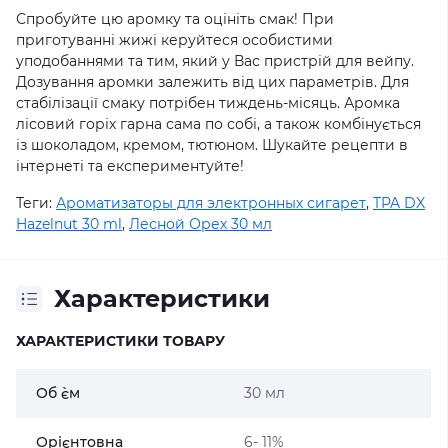
Спробуйте цю аромку та оцініть смак! При
приготуванні жижі керуйтеся особистими
уподобаннями та тим, який у Вас пристрій для вейпу.
Дозування аромки залежить від цих параметрів. Для
стабілізації смаку потрібен тиждень-місяць. Аромка
лісовий горіх гарна сама по собі, а також комбінується
із шоколадом, кремом, тютюном. Шукайте рецепти в
інтернеті та експериментуйте!
Теги:
Ароматизаторы для электронных сигарет
,
TPA DX
Hazelnut 30 ml
,
Лесной Орех 30 мл
Характеристики
ХАРАКТЕРИСТИКИ ТОВАРУ
Об `єм
30 мл
Орієнтовна
6- 11%