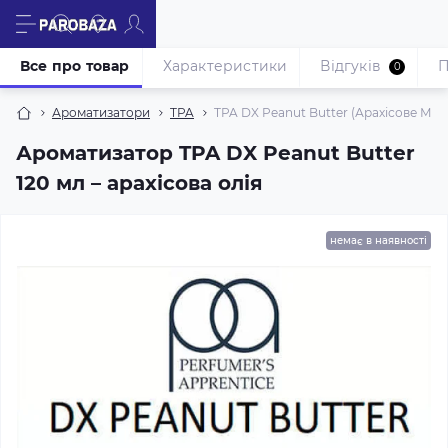
Все про товар
Характеристики
Відгуків
П
0
Ароматизатори
TPA
TPA DX Peanut Butter (Арахісове Мас
Ароматизатор TPA DX Peanut Butter
120 мл – арахісова олія
немає в наявності