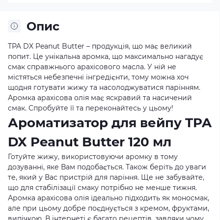
Опис
TPA DX Peanut Butter – продукція, що має великий
попит. Це унікальна аромка, що максимально нагадує
смак справжнього арахісового масла. У ній не
містяться небезпечні інгредієнти, тому можна хоч
щодня готувати жижу та насолоджуватися парінням.
Аромка арахісова олія має яскравий та насичений
смак. Спробуйте її та переконайтесь у цьому!
Ароматизатор для вейпу TPA
DX Peanut Butter 120 мл
Готуйте жижу, використовуючи аромку в тому
дозуванні, яке Вам подобається. Також беріть до уваги
те, який у Вас пристрій для паріння. Ще не забувайте,
що для стабілізації смаку потрібно не менше тижня.
Аромка арахісова олія ідеально підходить як моносмак,
але при цьому добре поєднується з кремом, фруктами,
випічкою. В інтернеті є багато рецептів, завдяки чому