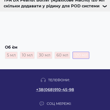
TPA DX Peanut Butter (Арахісове Масло) 120 мл
скільки додавати у рідину для POD системи
❯
Об `єм
5 мл
10 мл
30 мл
60 мл
120 мл
ТЕЛЕФОНИ:
+38(068)910-45-98
СОЦ МЕРЕЖІ: