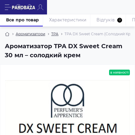
Все про товар
Характеристики
Відгуків
П
0
Ароматизатори
TPA
TPA DX Sweet Cream (Солодкий Крем
Ароматизатор TPA DX Sweet Cream
30 мл – солодкий крем
в наявності