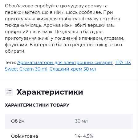
Обов'язково спробуйте цю чудову аромку та
переконайтеся, що в ній є щось особливе. При
приготуванні жижі для стабілізації смаку потрібен
тиждень/місяць. Аромка ніжні збиті вершки має
приємний післясмак. Це ідеальна база для
приготування жижі у поєднанні з печивом, ягодами,
фруктами. В інтернеті багато рецептів, тож є з чого
обирати.
Теги:
Ароматизаторы для электронных сигарет
,
TPA DX
Sweet Cream 30 ml
,
Сладкий крем 30 мл
Характеристики
ХАРАКТЕРИСТИКИ ТОВАРУ
Об `єм
30 мл
Орієнтовна
1,4- 4,5%