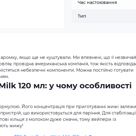
Час настоювання
Тип
цю аромку, якщо ще не куштували. Ми впевнені, що її незвича
вляє провідна американська компанія, тож якість відповіда
 містяться небезпечні компоненти. Можна постійно готувати
ням.
 Milk 120 мл: у чому особливості
ормулою. Його концентрація при приготуванні жижі залеж
 пристрій, що використовується для паріння. Для стабілізаці
тові кільця з молоком дуже смачні, тому вейпери із
ують жижу!