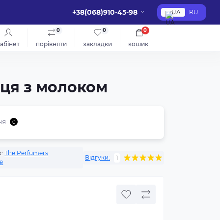
+38(068)910-45-98
UA
RU
0
0
0
абінет
порівняти
закладки
кошик
льця з молоком
ня
0
:
The Perfumers
Відгуки:
1
e