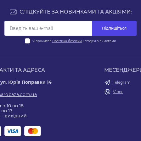
СЛІДКУЙТЕ ЗА НОВИНКАМИ ТА АКЦІЯМИ:
Підпишіться
Я прочитав
Політика безпеки
і згоден з вимогами
АКТИ ТА АДРЕСА
МЕСЕНДЖЕР
вул. Юрія Поправки 14
Telegram
Viber
parobaza.com.ua
 з 10 по 18
 по 17
 - вихідний