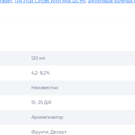
гарет
,
TPA Fruit Circles With Milk 120 ml
,
Фруктовые колечки 
120 мл
4,2- 8,2%
Неизвестно
15- 25 Діб
Ароматизатор
Фрукти; Десерт