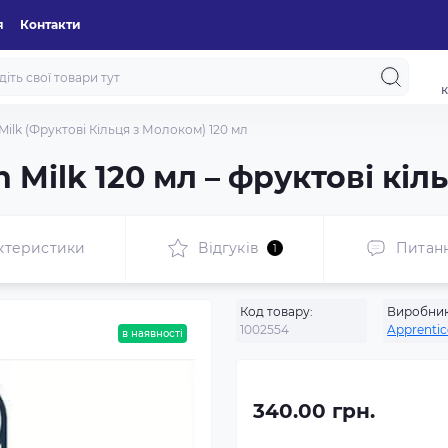
я
Контакти
к
h Milk (Фруктові Кільця з Молоком) 120 мл
th Milk 120 мл – фруктові кі
ктеристики
Відгуків
Питан
1
Код товару:
Виробник
1002554
Apprentic
в наявності
340.00 грн.