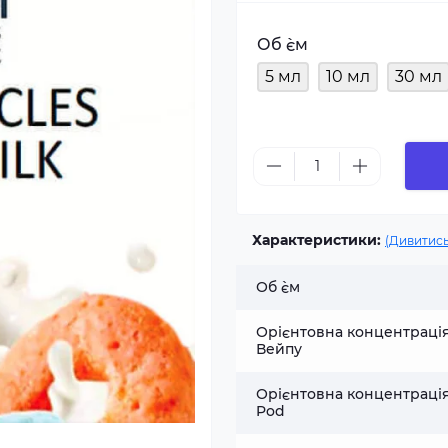
Об `єм
5 мл
10 мл
30 мл
Характеристики:
(Дивитись
Об `єм
Орієнтовна концентраці
Вейпу
Орієнтовна концентраці
Pod