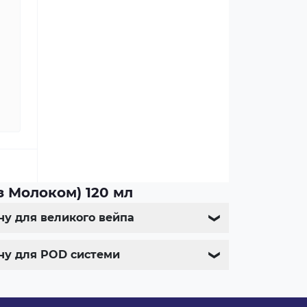
 з Молоком) 120 мл
ину для великого вейпа
❯
дину для POD системи
❯