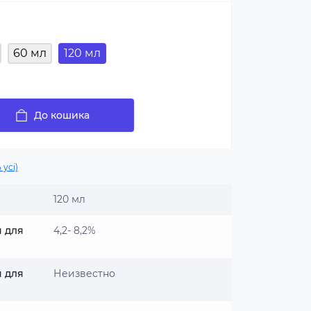
60 мл
120 мл
До кошика
 усі)
120 мл
я для
4,2- 8,2%
я для
Неизвестно