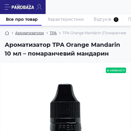
Все про товар
Характеристики
Відгуків
П
0
Ароматизатори
TPA
TPA Orange Mandarin (Помаранчевий
Ароматизатор TPA Orange Mandarin
10 мл – помаранчевий мандарин
в наявності