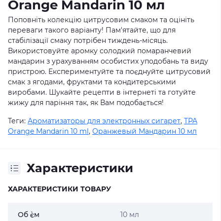
Orange Mandarin 10 мл
Поповніть колекцію цитрусовим смаком та оцініть
переваги такого варіанту! Пам'ятайте, що для
стабілізації смаку потрібен тиждень-місяць.
Використовуйте аромку солодкий помаранчевий
мандарин з урахуванням особистих уподобань та виду
пристрою. Експериментуйте та поєднуйте цитрусовий
смак з ягодами, фруктами та кондитерськими
виробами. Шукайте рецепти в інтернеті та готуйте
жижу для паріння так, як Вам подобається!
Теги:
Ароматизаторы для электронных сигарет
,
TPA
Orange Mandarin 10 ml
,
Оранжевый Мандарин 10 мл
Характеристики
ХАРАКТЕРИСТИКИ ТОВАРУ
Об `єм
10 мл