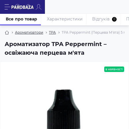
Все про товар
Характеристики
Відгуків
П
0
Ароматизатори
TPA
TPA Peppermint (Перцева М'ята) 5 мл
Ароматизатор TPA Peppermint –
освіжаюча перцева м'ята
в наявності