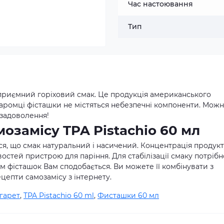
Час настоювання
Тип
є приємний горіховий смак. Це продукція американського
 аромці фісташки не містяться небезпечні компоненти. Мож
 задоволення!
озамісу TPA Pistachio 60 мл
ся, що смак натуральний і насичений. Концентрація продук
остей пристрою для паріння. Для стабілізації смаку потрібн
 фісташок Вам сподобається. Ви можете її комбінувати з
епти самозамісу з інтернету.
гарет
,
TPA Pistachio 60 ml
,
Фисташки 60 мл