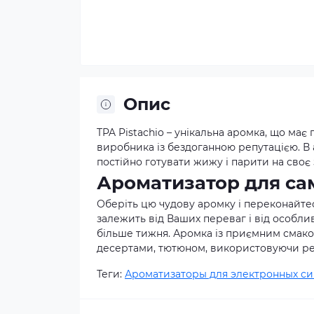
Опис
TPA Pistachio – унікальна аромка, що ма
виробника із бездоганною репутацією. В
постійно готувати жижу і парити на своє
Ароматизатор для сам
Оберіть цю чудову аромку і переконайте
залежить від Ваших переваг і від особлив
більше тижня. Аромка із приємним смаком
десертами, тютюном, використовуючи рец
Теги:
Ароматизаторы для электронных си