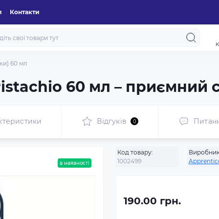
я
Контакти
к
ки) 60 мл
istachio 60 мл – приємний 
ктеристики
Відгуків
Питан
0
Код товару:
Виробник
1002499
Apprentic
в наявності
190.00 грн.