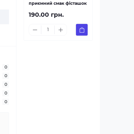
приємний смак фісташок
190.00 грн.
0
0
0
0
0