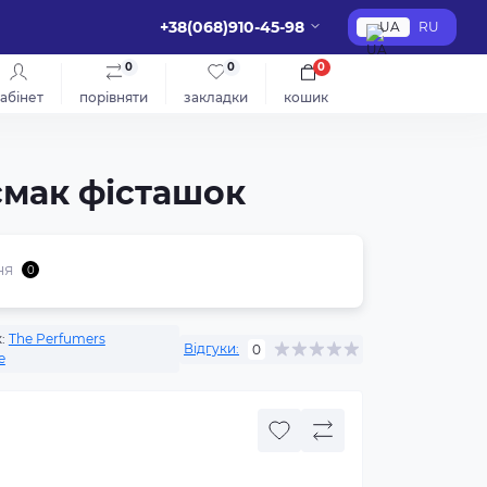
+38(068)910-45-98
UA
RU
0
0
0
абінет
порівняти
закладки
кошик
смак фісташок
ня
0
:
The Perfumers
Відгуки:
0
e