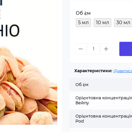
Об `єм
5 мл
10 мл
30 мл
Характеристики:
(Дивитись
Об `єм
Орієнтовна концентраці
Вейпу
Орієнтовна концентраці
Pod