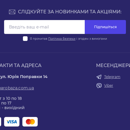
СЛІДКУЙТЕ ЗА НОВИНКАМИ ТА АКЦІЯМИ:
Підпишіться
Я прочитав
Політика безпеки
і згоден з вимогами
АКТИ ТА АДРЕСА
МЕСЕНДЖЕР
вул. Юрія Поправки 14
Telegram
Viber
parobaza.com.ua
 з 10 по 18
 по 17
 - вихідний