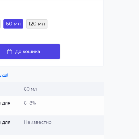
60 мл
120 мл
До кошика
 усі)
60 мл
я для
6- 8%
я для
Неизвестно