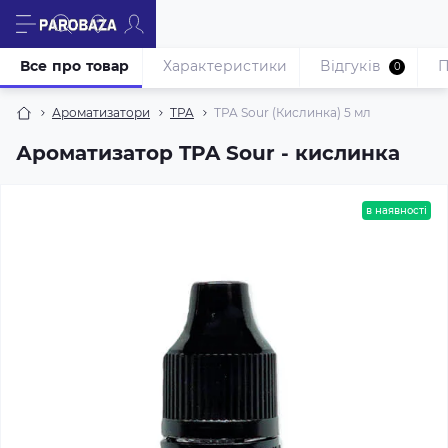
Все про товар
Характеристики
Відгуків
П
0
Ароматизатори
TPA
TPA Sour (Кислинка) 5 мл
Ароматизатор TPA Sour - кислинка
в наявності