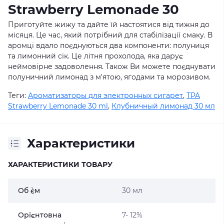
Strawberry Lemonade 30
Приготуйте жижу та дайте їй настоятися від тижня до
місяця. Це час, який потрібний для стабілізації смаку. В
аромці вдало поєднуються два компоненти: полуниця
та лимонний сік. Це літня прохолода, яка дарує
неймовірне задоволення. Також Ви можете поєднувати
полуничний лимонад з м'ятою, ягодами та морозивом.
Теги:
Ароматизаторы для электронных сигарет
,
TPA
Strawberry Lemonade 30 ml
,
Клубничный лимонад 30 мл
Характеристики
ХАРАКТЕРИСТИКИ ТОВАРУ
Об `єм
30 мл
Орієнтовна
7- 12%