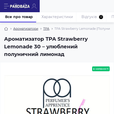
Все про товар
Характеристики
Відгуків
П
0
Ароматизатори
TPA
TPA Strawberry Lemonade (Полуничн
Ароматизатор TPA Strawberry
Lemonade 30 – улюблений
полуничний лимонад
в наявності