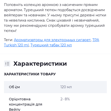
Поповніть колекцію аромкою з насиченим пряним
ароматом. Турецький тютюн подобається досвідченим
вейперам та новачкам. У ньому присутні деревні нотки
та невелика кислинка. Смак цікавий і незвичайний,
тому ми рекомендуємо спробувати аромку турецький
тютюн!
Теги:
Ароматизаторы для электронных сигарет
,
TPA
Turkish 120 ml
,
Турецкий табак 120 мл
Характеристики
ХАРАКТЕРИСТИКИ ТОВАРУ
Об `єм
120 мл
Орієнтовна
2- 8%
концентрація для
Вейпу