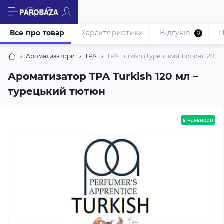
Все про товар
Характеристики
Відгуків
П
0
Ароматизатори
TPA
TPA Turkish (Турецький Тютюн) 120 м
Ароматизатор TPA Turkish 120 мл –
турецький тютюн
в наявності