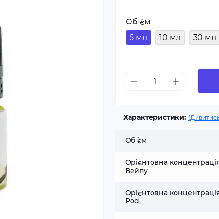
Об `єм
5 мл
10 мл
30 мл
Характеристики:
(Дивитись
Об `єм
Орієнтовна концентраці
Вейпу
Орієнтовна концентраці
Pod