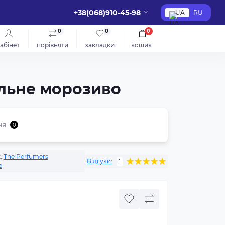
+38(068)910-45-98
UA
RU
0
0
0
абінет
порівняти
закладки
кошик
ільне морозиво
ня
0
:
The Perfumers
Відгуки:
1
e