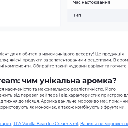
Час настоювання
Тип
аріант для любителів найсмачнішого десерту! Це продукція
ляє якісні продукти за запатентованими рецептами. В аром
ні компоненти. Обирайте такий чудовий варіант та готуйте
Cream: чим унікальна аромка?
ся насиченістю та максимальною реалістичністю. Його
ежить від переваг вейпера і від характеристик пристрою д
о від тижня до місяця. Аромка ванільне морозиво має приємн
икористовують як моносмак, а також комбінують з фруктами,
гарет
,
TPA Vanilla Bean Ice Cream 5 ml
,
Ванильное мороженое