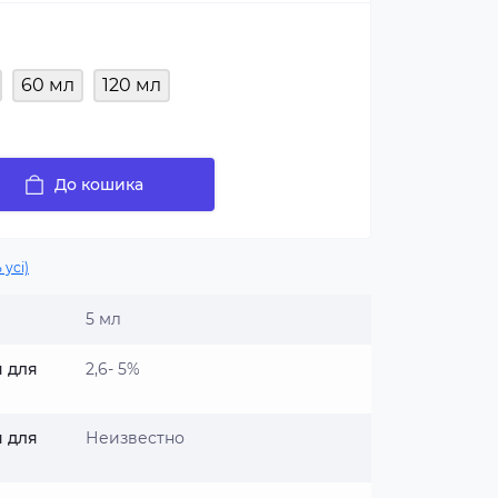
60 мл
120 мл
До кошика
 усі)
5 мл
я для
2,6- 5%
я для
Неизвестно