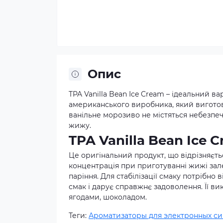
Опис
TPA Vanilla Bean Ice Cream – ідеальний в
американського виробника, який виготов
ванільне морозиво не містяться небезпеч
жижу.
TPA Vanilla Bean Ice 
Це оригінальний продукт, що відрізняєть
концентрація при приготуванні жижі зал
паріння. Для стабілізації смаку потрібн
смак і дарує справжнє задоволення. Її в
ягодами, шоколадом.
Теги:
Ароматизаторы для электронных си