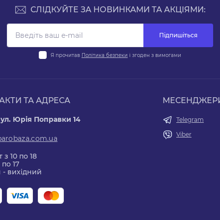
СЛІДКУЙТЕ ЗА НОВИНКАМИ ТА АКЦІЯМИ:
Підпишіться
Я прочитав
Політика безпеки
і згоден з вимогами
АКТИ ТА АДРЕСА
МЕСЕНДЖЕР
вул. Юрія Поправки 14
Telegram
Viber
parobaza.com.ua
 з 10 по 18
 по 17
 - вихідний