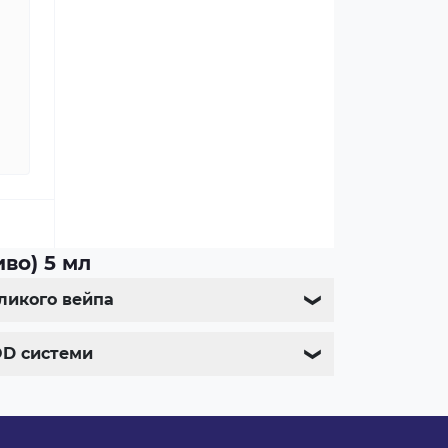
во) 5 мл
еликого вейпа
❯
POD системи
❯