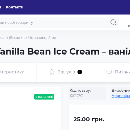
я
Контакти
к
Cream (Ванільне Морозиво) 5 мл
nilla Bean Ice Cream – ван
ктеристики
Відгуків
Питан
1
Код товару:
Виробник
1001797
Apprentic
в наявності
25.00 грн.