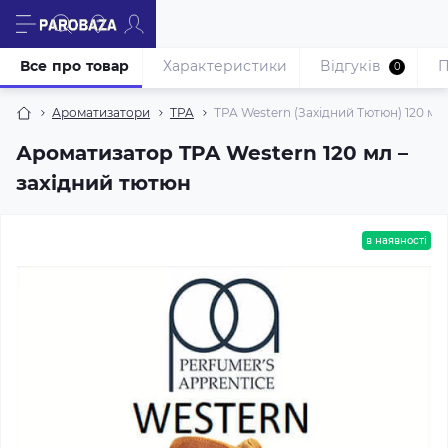
Все про товар
Характеристики
Відгуків
П
0
Ароматизатори
TPA
TPA Western (Західний Тютюн) 120 мл
Ароматизатор TPA Western 120 мл –
західний тютюн
в наявності