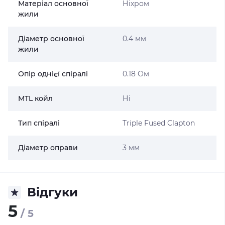
Матеріал основної
Ніхром
жили
Діаметр основної
0.4 мм
жили
Опір однієї спіралі
0.18 Ом
MTL койл
Ні
Тип спіралі
Triple Fused Clapton
Діаметр оправи
3 мм
Відгуки
5
/ 5