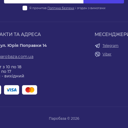
Я прочитав
Політика безпеки
і згоден з вимогами
АКТИ ТА АДРЕСА
МЕСЕНДЖЕР
вул. Юрія Поправки 14
Telegram
Viber
parobaza.com.ua
 з 10 по 18
 по 17
 - вихідний
Паробаза © 2026