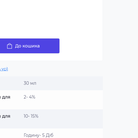
До кошика
 усі)
30 мл
я для
2- 4%
я для
10- 15%
Годину- 5 Діб