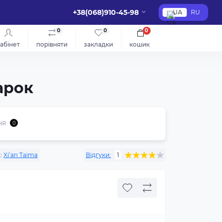
+38(068)910-45-98
UA
RU
0
0
0
абінет
порівняти
закладки
кошик
арок
ня
0
:
Xi‘an Taima
Відгуки:
1