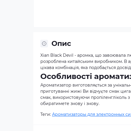
Опис
Xian Black Devil - аромка, що завоювала 
розроблена китайським виробником. В а
цікава комбінація, яка подобається досв
Особливості ароматиз
Ароматизатор виготовляється за унікаль
приготуванні жижі Ви відчуєте смак циг
смак, використовуючи пропіленгліколь з г
обиратимете знову і знову.
Теги:
Ароматизаторы для электронных си