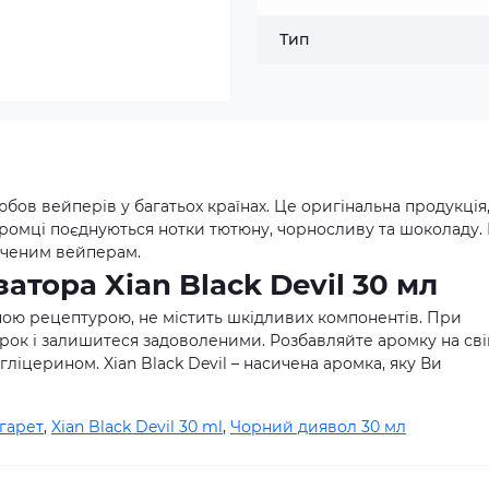
Тип
любов вейперів у багатьох країнах. Це оригінальна продукція
ромці поєднуються нотки тютюну, чорносливу та шоколаду.
ідченим вейперам.
атора Xian Black Devil 30 мл
ною рецептурою, не містить шкідливих компонентів. При
арок і залишитеся задоволеними. Розбавляйте аромку на св
ліцерином. Xian Black Devil – насичена аромка, яку Ви
гарет
,
Xian Black Devil 30 ml
,
Чорний диявол 30 мл