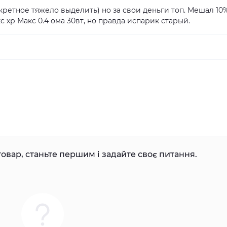
онкретное тяжело выделить) но за свои деньги топ. Мешал 10
с хр Макс 0.4 ома 30вт, но правда испарик старый.
овар, станьте першим і задайте своє питання.