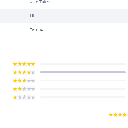
Xian Taima
Ні
Тютюн