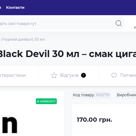
я
Контакти
к
il (Чорний диявол) 30 мл
lack Devil 30 мл – смак циг
ктеристики
Відгуків
Питан
1
Код товару:
1002751
Виробник
в наявності
170.00 грн.