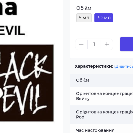
Об `єм
5 мл
30 мл
Характеристики:
(Дивитись
Об `єм
Орієнтовна концентраці
Вейпу
Орієнтовна концентраці
Pod
Час настоювання