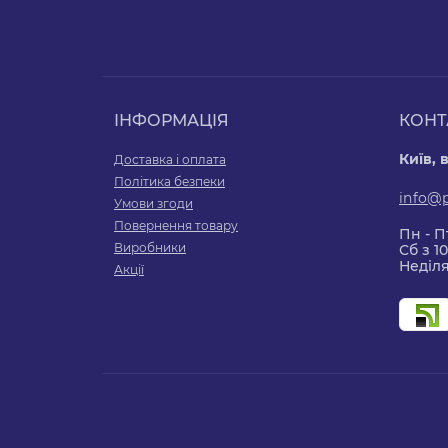
ІНФОРМАЦІЯ
КОНТ
Київ, 
Доставка і оплата
Політика безпеки
info@
Умови згоди
Повернення товару
Пн - Пт
Виробники
Сб з 10
Неділя
Акції