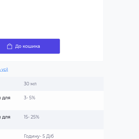
До кошика
 усі)
30 мл
я для
3- 5%
я для
15- 25%
Годину- 5 Діб