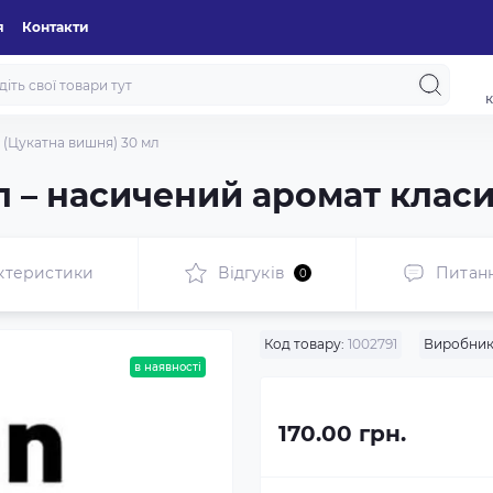
я
Контакти
к
y (Цукатна вишня) 30 мл
мл – насичений аромат клас
ктеристики
Відгуків
Питан
0
Код товару:
1002791
Виробник
в наявності
170.00 грн.