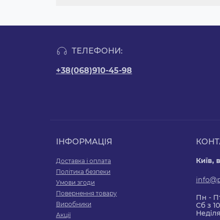
ТЕЛЕФОНИ:
+38(068)910-45-98
ІНФОРМАЦІЯ
КОНТ
Київ, 
Доставка і оплата
Політика безпеки
info@
Умови згоди
Повернення товару
Пн - Пт
Виробники
Сб з 10
Неділя
Акції