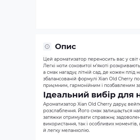
Опис
Цей ароматизатор переносить вас у світ с
Легкі ноти соковитої м’якоті розкривают
а смак нагадує літній сад, де кожен плі
збалансованій формулі Xian Old Cherry 
приємним, гармонійним і позбавленим за
Ідеальний вибір для
Ароматизатор Xian Old Cherry дарує вейп
розслаблення. Його смак залишається напр
затяжки отримувати справжнє задоволенн
використання, так і особливих моментів,
й легку меланхолію.