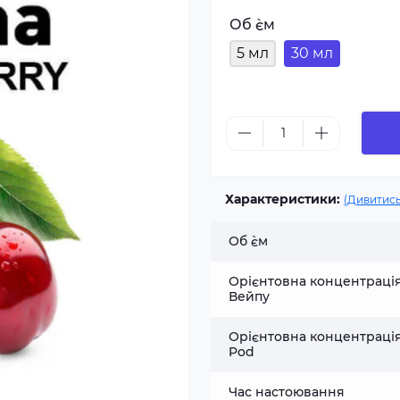
Об `єм
5 мл
30 мл
Характеристики:
(Дивитись
Об `єм
Орієнтовна концентраці
Вейпу
Орієнтовна концентраці
Pod
Час настоювання