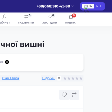
+38(068)910-45-98
UA
RU
0
0
0
абінет
порівняти
закладки
кошик
ичної вишні
ня
0
:
Xi‘an Taima
Відгуки:
0