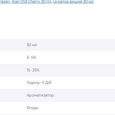
гарет
,
Xian Old Cherry 30 ml
,
Цукатна вишня 30 мл
30 мл
3- 5%
15- 25%
Годину- 5 Діб
Ароматизатор
Ягоди