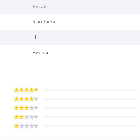
Китай
Xian Taima
Ні
Вишня