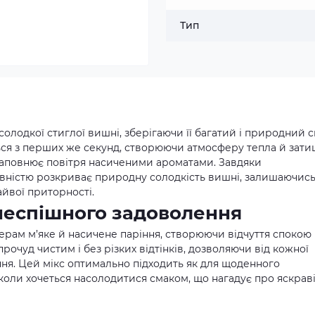
Тип
олодкої стиглої вишні, зберігаючи її багатий і природний с
ься з перших же секунд, створюючи атмосферу тепла й зати
д наповнює повітря насиченими ароматами. Завдяки
повністю розкриває природну солодкість вишні, залишаючис
йвої приторності.
 неспішного задоволення
ерам м’яке й насичене паріння, створюючи відчуття спокою
очуд чистим і без різких відтінків, дозволяючи від кожної
я. Цей мікс оптимально підходить як для щоденного
 коли хочеться насолодитися смаком, що нагадує про яскраві