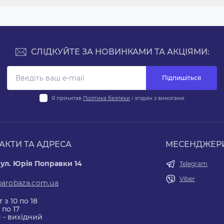
СЛІДКУЙТЕ ЗА НОВИНКАМИ ТА АКЦІЯМИ:
Підпишіться
Я прочитав
Політика безпеки
і згоден з вимогами
АКТИ ТА АДРЕСА
МЕСЕНДЖЕР
вул. Юрія Поправки 14
Telegram
Viber
parobaza.com.ua
 з 10 по 18
 по 17
 - вихідний