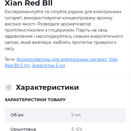
Xian Red Bll
Експериментуйте та готуйте рідини для електронних
сигарет, використовуючи концентровану аромку
високої якості. Розводьте ароматизатор
пропіленгліколем з гліцерином. Паріть на своє
задоволення і насолоджуйтесь смаком енергетичного
напою, який вейпери люблять протягом тривалого
часу.
Теги:
Ароматизаторы для электронных сигарет
,
Xian
Red Bll 5 ml
,
Энергетик 5 мл
Характеристики
ХАРАКТЕРИСТИКИ ТОВАРУ
Об `єм
5 мл
Орієнтовна
3- 6%