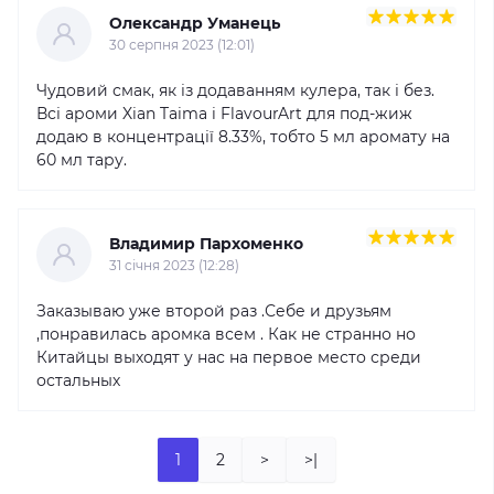
Олександр Уманець
30 серпня 2023 (12:01)
Чудовий смак, як із додаванням кулера, так і без.
Всі ароми Xian Taima i FlavourArt для под-жиж
додаю в концентрації 8.33%, тобто 5 мл аромату на
60 мл тару.
Владимир Пархоменко
31 cічня 2023 (12:28)
Заказываю уже второй раз .Себе и друзьям
,понравилась аромка всем . Как не странно но
Китайцы выходят у нас на первое место среди
остальных
1
2
>
>|