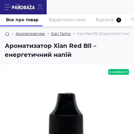
Все про товар
Характеристики
Відгуків
П
8
Ароматизатори
Xian Taima
Xian Red Bll (Енергетик) 5 мл
Ароматизатор Xian Red Bll –
енергетичний напій
в наявності