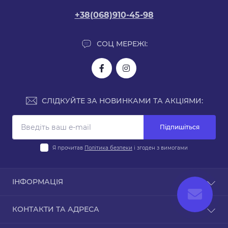
+38(068)910-45-98
СОЦ МЕРЕЖІ:
СЛІДКУЙТЕ ЗА НОВИНКАМИ ТА АКЦІЯМИ:
Підпишіться
Я прочитав
Політика безпеки
і згоден з вимогами
ІНФОРМАЦІЯ
Доставка і оплата
КОНТАКТИ ТА АДРЕСА
Політика безпеки
Умови згоди