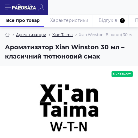
Все про товар
Характеристики
Відгуків
П
4
Ароматизатори
Xian Taima
Xian Winston (Вінстон) 30 мл
Ароматизатор Xian Winston 30 мл –
класичний тютюновий смак
в наявності