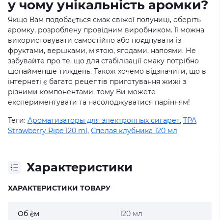
у чому унікальність аромки?
Якщо Вам подобається смак свіжої полуниці, оберіть
аромку, розроблену провідним виробником. Її можна
використовувати самостійно або поєднувати із
фруктами, вершками, м'ятою, ягодами, напоями. Не
забувайте про те, що для стабілізації смаку потрібно
щонайменше тиждень. Також хочемо відзначити, що в
інтернеті є багато рецептів приготування жижі з
різними компонентами, тому Ви можете
експериментувати та насолоджуватися парінням!
Теги:
Ароматизаторы для электронных сигарет
,
TPA
Strawberry Ripe 120 ml
,
Спелая клубника 120 мл
Характеристики
ХАРАКТЕРИСТИКИ ТОВАРУ
Об `єм
120 мл