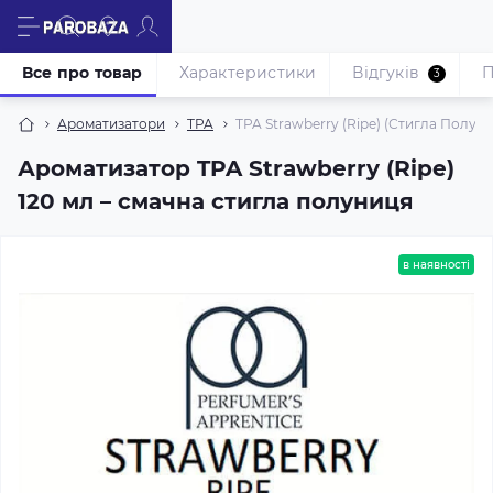
Все про товар
Характеристики
Відгуків
П
3
Ароматизатори
TPA
TPA Strawberry (Ripe) (Стигла Полуни
Ароматизатор TPA Strawberry (Ripe)
120 мл – смачна стигла полуниця
в наявності